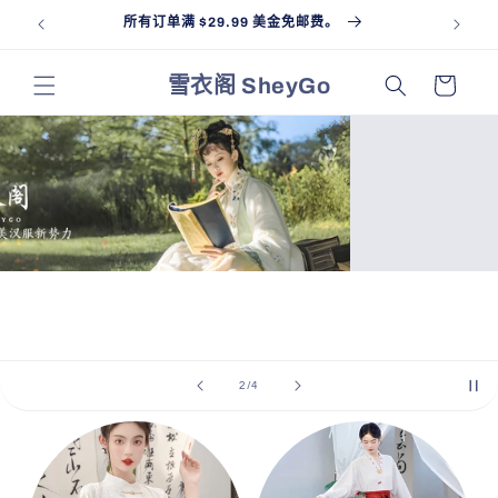
跳到内
所有订单满 $29.99 美金免邮费。
Ship
容
购
雪衣阁 SheyGo
物
车
/
3
/
4