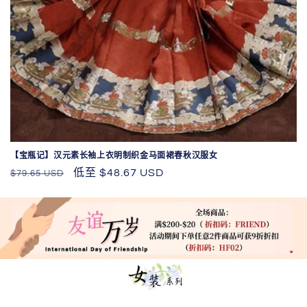
【宝瓶记】汉元素长袖上衣明制织金马面裙春秋汉服女
原
促
低至
$48.67 USD
$79.65 USD
价
销
价