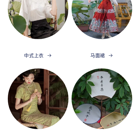
中式上衣
马面裙