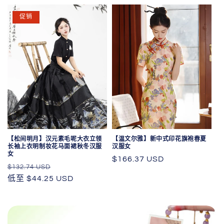
促销
【松间明月】汉元素毛呢大衣立领
【温文尔雅】新中式印花旗袍春夏
长袖上衣明制妆花马面裙秋冬汉服
汉服女
女
原
$166.37 USD
原
促
$132.74 USD
价
价
低至
$44.25 USD
销
价