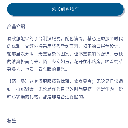
晋
晋
添加到购物车
制
制
交
交
产品介绍
领
领
襦
襦
春秋怎能少的了晋制汉服呢，配色清冷，精心还原那个时代
齐
齐
的优雅。交领外襦采用轻盈雪纺面料，领子袖口拼色设计，
腰
腰
轮廓层次分明，无需复杂的图案，也不需花哨的配饰，春秋
交
交
的清爽扑面而来，陌上少女如玉，花开在小路旁，踏着碧草
窬
窬
采桑去，也看一看乍暖的春光。
裙
裙
春
春
【
陌上桑
】这套汉服
服精致优雅，修身显高；无论是日常通
夏
夏
勤，拍照聚会
，无论是作为自己的时尚穿搭，还是作为一份
汉
汉
精心挑选的礼物，都是非常合适妥贴的。
服
服
女
女
的
的
标签
数
数