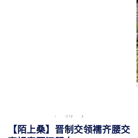
窗
口
中
打
开
媒
体
文
件
1
/
1
/
12
【陌上桑】晋制交领襦齐腰交