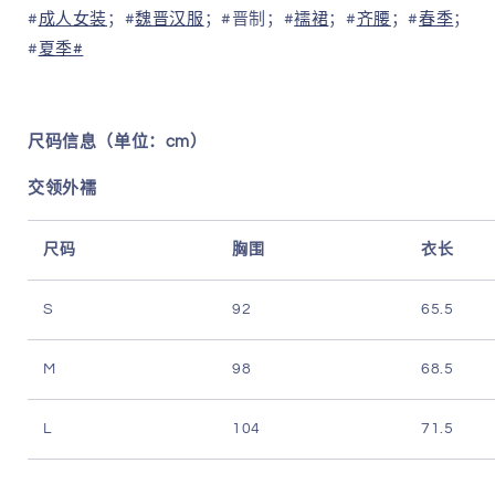
量
量
#
成人女装
；#
魏晋汉服
；#晋制；#
襦裙
；#
齐腰
；#
春季
；
#
夏季#
尺码信息（单位：cm）
交领外襦
尺码
胸围
衣长
S
92
65.5
M
98
68.5
L
104
71.5