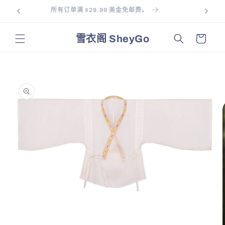
跳到内
所有订单满 $29.99 美金免邮费。
Ship
容
购
雪衣阁 SheyGo
物
车
跳至产
品信息
在
模
态