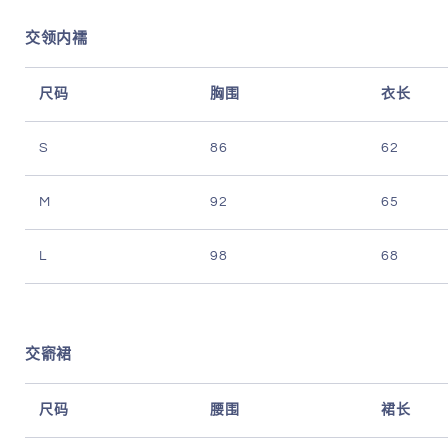
交领内襦
尺码
胸围
衣长
S
86
62
M
92
65
L
98
68
交窬裙
尺码
腰围
裙长