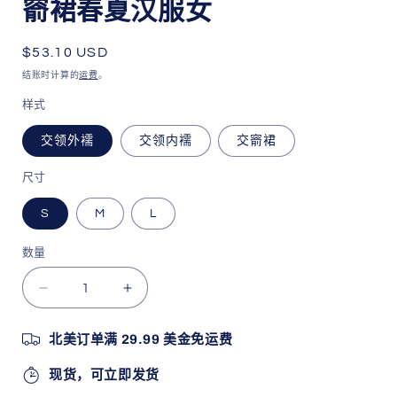
窬裙春夏汉服女
原
$53.10 USD
价
结账时计算的
运费
。
样式
交领外襦
交领内襦
交窬裙
尺寸
S
M
L
数量
减
增
少
加
北美订单满 29.99 美金免运费
【陌
【陌
上
上
现货，可立即发货
桑】
桑】